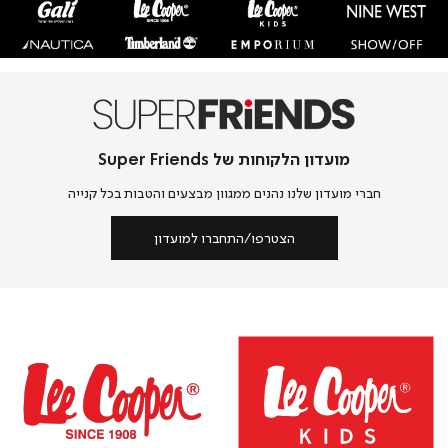
גיף
(43)
מועדון הלקוחות של Super Friends
חברי מועדון שלנו נהנים ממגוון מבצעים והטבות בכל קנייה
הצטרפו/התחברו למועדון
|
|
|
|
אנר
באנר
באנר
באנר
ב
ותגים
מותגים
מותגים
מותגים
מ
f
bff
bff
bff
bf
)
(86)
(86)
(86)
(86