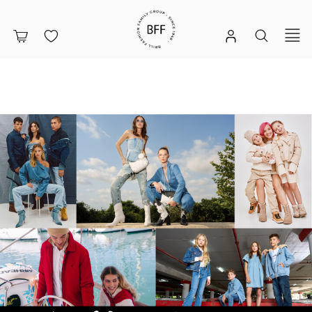
|
דף
הבית
-
באנר
מותגים