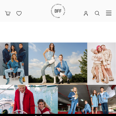
|
דף
הבית
-
באנר
מותגים